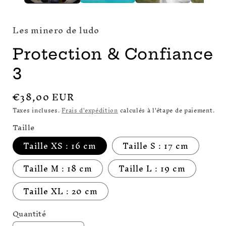
Les minero de ludo
Protection & Confiance
3
Prix
€38,00 EUR
habituel
Taxes incluses.
Frais d'expédition
calculés à l'étape de paiement.
Taille
Taille XS : 16 cm
Taille S : 17 cm
Taille M : 18 cm
Taille L : 19 cm
Taille XL : 20 cm
Quantité