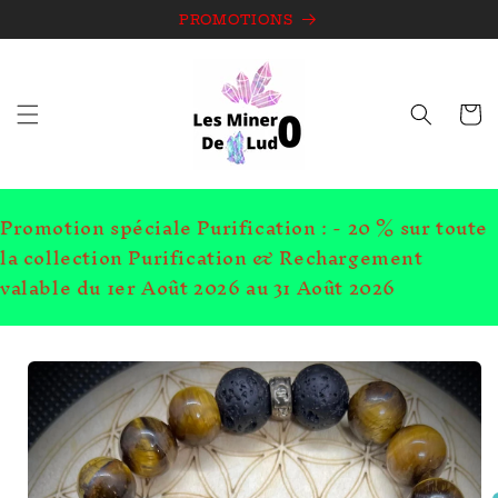
et
passer
PROMOTIONS
au
contenu
Panie
Promotion spéciale Purification : - 20 % sur toute
la collection Purification & Rechargement
valable du 1er Août 2026 au 31 Août 2026
Passer aux
informations
produits