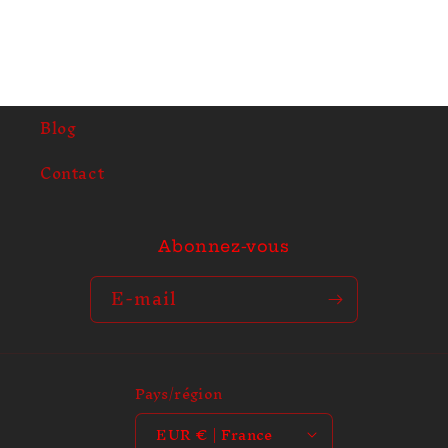
n
u
r
é
d
Blog
u
c
Contact
t
i
b
Abonnez-vous
l
e
E-mail
Pays/région
EUR € | France