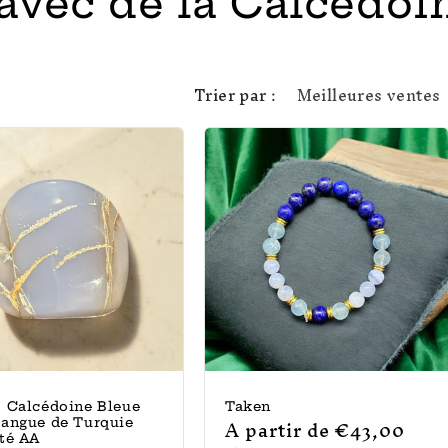
avec de la Calcédoi
Trier par :
t Calcédoine Bleue
Taken
Prix
A partir de €43,00
Gangue de Turquie
té AA