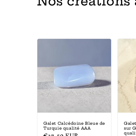
C
Nos créations 
o
l
l
e
c
t
i
o
Galet Calcédoine Bleue de
Gale
Turquie qualité AAA
sur 
Prix
€37,50 EUR
quali