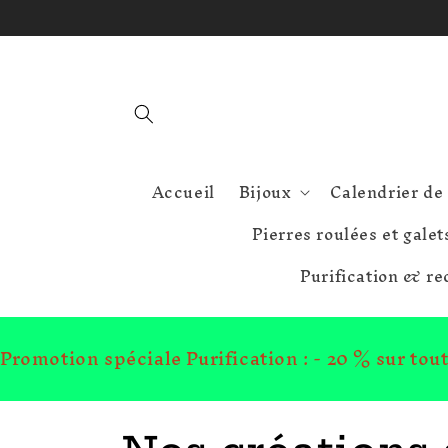
et
passer
au
contenu
Accueil
Bijoux
Calendrier de 
Pierres roulées et galet
Purification & r
Promotion spéciale Purification : - 20 % sur to