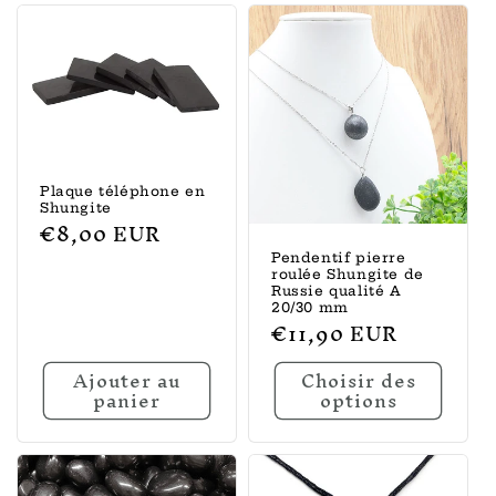
l
e
c
t
i
Plaque téléphone en
Shungite
o
Prix
€8,00 EUR
habituel
n
Pendentif pierre
roulée Shungite de
Russie qualité A
:
20/30 mm
Prix
€11,90 EUR
habituel
Ajouter au
Choisir des
panier
options