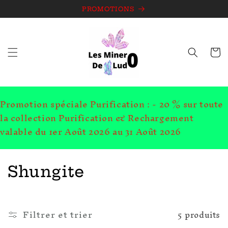
et
passer
PROMOTIONS
au
contenu
Panie
Promotion spéciale Purification : - 20 % sur toute
la collection Purification & Rechargement
valable du 1er Août 2026 au 31 Août 2026
C
Shungite
o
l
Filtrer et trier
5 produits