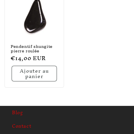
Pendentif shungite
pierre roulée
Prix
€14,00 EUR
habituel
Ajouter au
panier
Blog
Contact