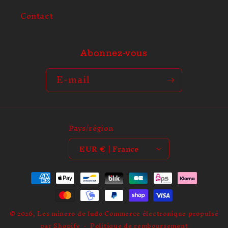
t
Contact
Abonnez-vous
E-mail
Pays/région
EUR € | France
Moyens
de
paiement
© 2026,
Les minero de ludo
Commerce électronique propulsé
par Shopify
Politique de remboursement