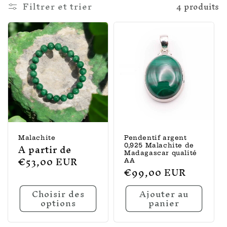
l
Filtrer et trier
4 produits
e
c
t
i
o
n
:
Malachite
Pendentif argent
Prix
A partir de
0,925 Malachite de
Madagascar qualité
habituel
€53,00 EUR
AA
Prix
€99,00 EUR
habituel
Choisir des
Ajouter au
options
panier