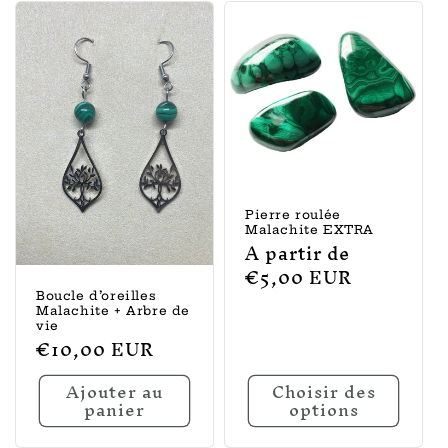
Pierre roulée
Malachite EXTRA
Prix
A partir de
habituel
€5,00 EUR
Boucle d’oreilles
Malachite + Arbre de
vie
Prix
€10,00 EUR
habituel
Ajouter au
Choisir des
panier
options