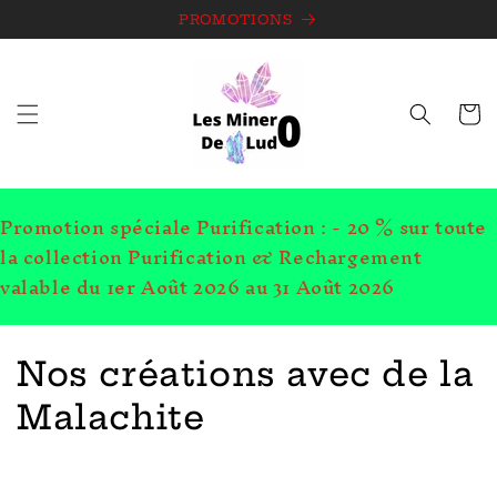
et
passer
PROMOTIONS
au
contenu
Panie
Promotion spéciale Purification : - 20 % sur toute
la collection Purification & Rechargement
valable du 1er Août 2026 au 31 Août 2026
C
Nos créations avec de la
o
Malachite
l