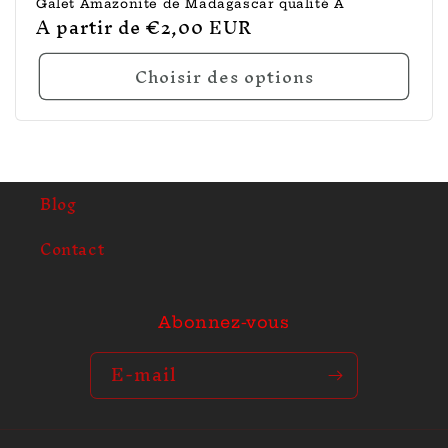
Galet Amazonite de Madagascar qualité A
Prix
A partir de €2,00 EUR
habituel
Choisir des options
Blog
Contact
Abonnez-vous
E-mail