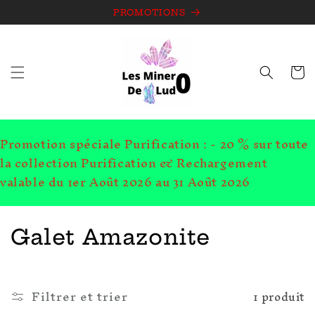
et
passer
PROMOTIONS
au
contenu
Panie
Promotion spéciale Purification : - 20 % sur toute
la collection Purification & Rechargement
valable du 1er Août 2026 au 31 Août 2026
C
Galet Amazonite
o
l
Filtrer et trier
1 produit