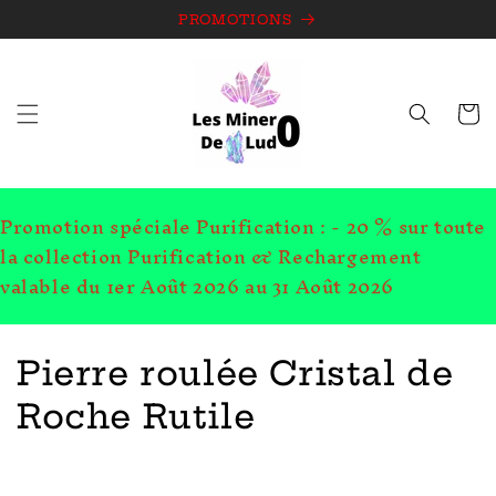
et
passer
PROMOTIONS
au
contenu
Panie
Promotion spéciale Purification : - 20 % sur toute
la collection Purification & Rechargement
valable du 1er Août 2026 au 31 Août 2026
C
Pierre roulée Cristal de
o
Roche Rutile
l