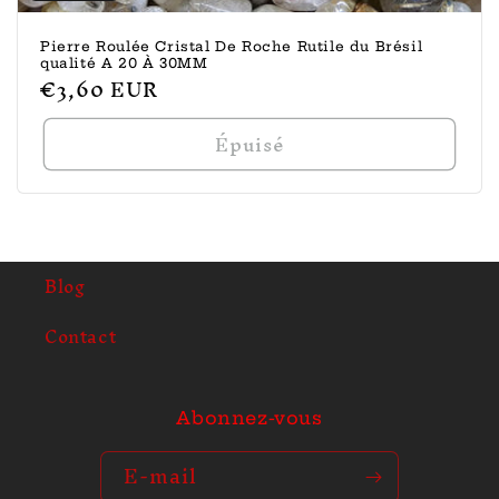
Pierre Roulée Cristal De Roche Rutile du Brésil
qualité A 20 À 30MM
Prix
€3,60 EUR
habituel
Épuisé
Blog
Contact
Abonnez-vous
E-mail