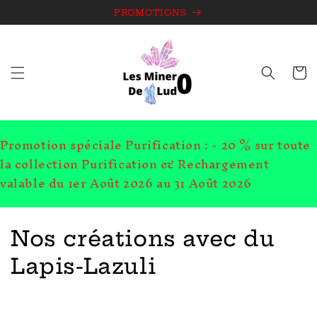
et
passer
PROMOTIONS
au
contenu
Panie
Promotion spéciale Purification : - 20 % sur toute
la collection Purification & Rechargement
valable du 1er Août 2026 au 31 Août 2026
C
Nos créations avec du
o
Lapis-Lazuli
l