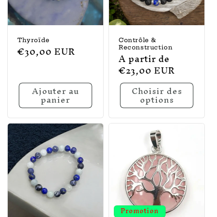
Thyroïde
Contrôle &
Prix
€30,00 EUR
Reconstruction
Prix
A partir de
habituel
habituel
€23,00 EUR
Ajouter au
Choisir des
panier
options
Promotion