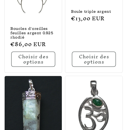
Boule triple argent
Prix
€13,00 EUR
habituel
Boucles d'oreilles
feuilles argent 0.925
rhodié
Prix
€86,00 EUR
habituel
Choisir des
Choisir des
options
options