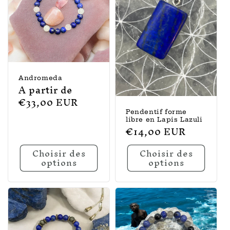
Andromeda
Prix
A partir de
habituel
€33,00 EUR
Pendentif forme
libre en Lapis Lazuli
Prix
€14,00 EUR
habituel
Choisir des
Choisir des
options
options