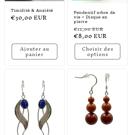
Timidité & Anxiété
Pendentif arbre de
Prix
€30,00 EUR
vie + Disque en
habituel
pierre
Prix
Promotio
€12,00 EUR
habituel
€8,00 EUR
Ajouter au
Choisir des
panier
options