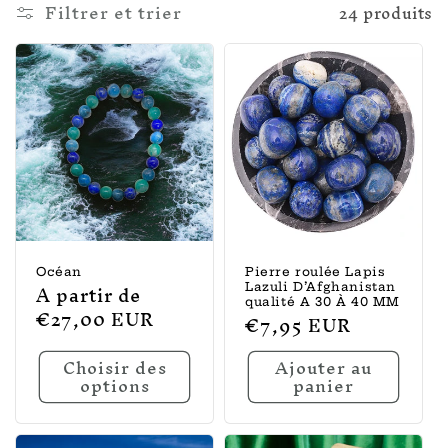
l
Filtrer et trier
24 produits
e
c
t
i
o
n
:
Océan
Pierre roulée Lapis
Prix
A partir de
Lazuli D’Afghanistan
qualité A 30 À 40 MM
habituel
€27,00 EUR
Prix
€7,95 EUR
habituel
Choisir des
Ajouter au
options
panier