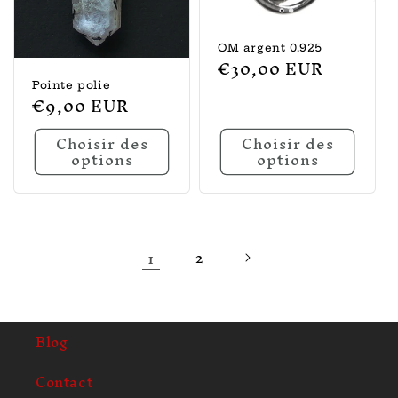
OM argent 0.925
Prix
€30,00 EUR
habituel
Pointe polie
Prix
€9,00 EUR
habituel
Choisir des
Choisir des
options
options
1
2
Blog
Contact