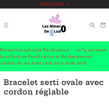
et
passer
PROMOTIONS
au
contenu
Panie
Promotion spéciale Purification : - 20 % sur toute
la collection Purification & Rechargement
valable du 1er Août 2026 au 31 Août 2026
C
Bracelet serti ovale avec
o
cordon réglable
l