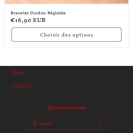
Bracelet Cordon Réglable
Prix
€16,90 EUR
habituel
Choisir des options
Blog
Contact
Abonnez-vous
E-mail