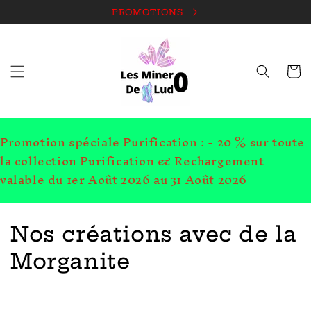
et
passer
PROMOTIONS
au
contenu
Panie
Promotion spéciale Purification : - 20 % sur toute
la collection Purification & Rechargement
valable du 1er Août 2026 au 31 Août 2026
C
Nos créations avec de la
o
Morganite
l