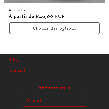
Attirance
Prix
A partir de €49,00 EUR
habituel
Choisir des options
Blog
Contact
Abonnez-vous
E-mail