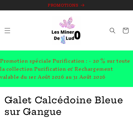
et
passer
PROMOTIONS
au
contenu
Panie
Promotion spéciale Purification : - 20 % sur toute
la collection Purification & Rechargement
valable du 1er Août 2026 au 31 Août 2026
C
Galet Calcédoine Bleue
o
sur Gangue
l