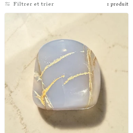
l
Filtrer et trier
1 produit
e
c
t
i
o
n
: