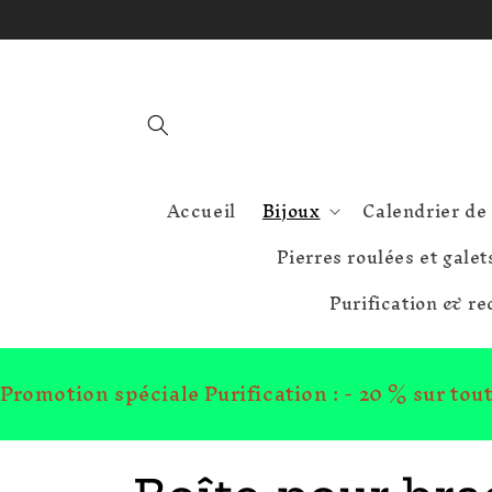
et
passer
au
contenu
Accueil
Bijoux
Calendrier de 
Pierres roulées et galet
Purification & r
Promotion spéciale Purification : - 20 % sur to