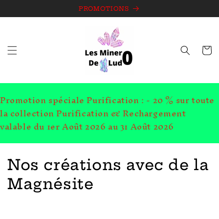
et
passer
PROMOTIONS
au
contenu
Panie
Promotion spéciale Purification : - 20 % sur toute
la collection Purification & Rechargement
valable du 1er Août 2026 au 31 Août 2026
C
Nos créations avec de la
o
Magnésite
l