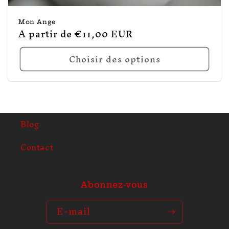
Mon Ange
Prix
A partir de €11,00 EUR
habituel
Choisir des options
Blog
Contact
Abonnez-vous
E-mail