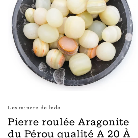
Ouvrir
le
média
Les minero de ludo
1
dans
une
Pierre roulée Aragonite
fenêtre
modale
du Pérou qualité A 20 À