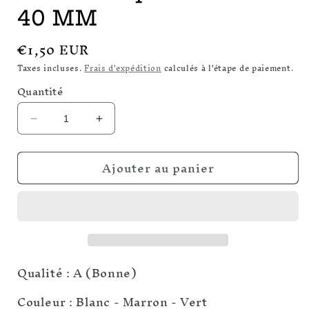
40 MM
Prix
€1,50 EUR
habituel
Taxes incluses.
Frais d'expédition
calculés à l'étape de paiement.
Quantité
Réduire
Augmenter
la
la
quantité
quantité
Ajouter au panier
de
de
Pierre
Pierre
roulée
roulée
Aragonite
Aragonite
du
du
Pérou
Pérou
qualité
qualité
Qualité : A (Bonne)
A
A
20
20
Couleur : Blanc - Marron - Vert
À
À