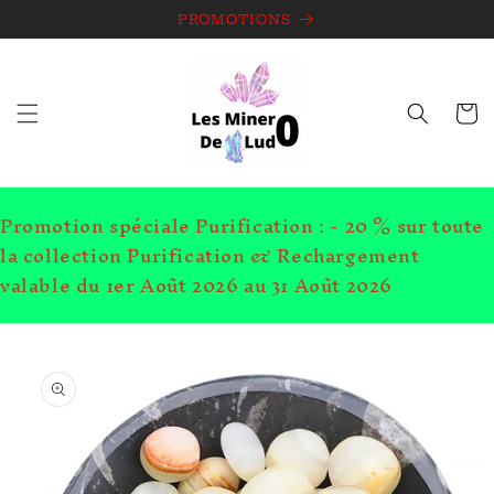
et
passer
PROMOTIONS
au
contenu
Panie
Promotion spéciale Purification : - 20 % sur toute
la collection Purification & Rechargement
valable du 1er Août 2026 au 31 Août 2026
Passer aux
informations
produits