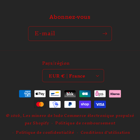
i
b
Abonnez-vous
l
e
E-mail
Pays/région
EUR € | France
Moyens
de
paiement
© 2026,
Les minero de ludo
Commerce électronique propulsé
par Shopify
Politique de remboursement
Politique de confidentialité
Conditions d’utilisation