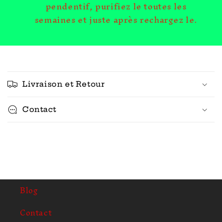
pendentif, purifiez le toutes les
semaines et juste après rechargez le.
C
o
Livraison et Retour
n
t
Contact
e
n
u
r
é
d
Blog
u
c
Contact
t