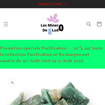
et
passer
PROMOTIONS
au
contenu
Panie
Promotion spéciale Purification : - 20 % sur toute
la collection Purification & Rechargement
valable du 1er Août 2026 au 31 Août 2026
Passer aux
informations
produits