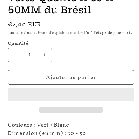
50MM du Brésil
Prix
€2,00 EUR
habituel
Taxes incluses.
Frais d'expédition
calculés à l'étape de paiement.
Quantité
Réduire
Augmenter
la
la
quantité
quantité
Ajouter au panier
de
de
Pierre
Pierre
Brute
Brute
Aventurine
Aventurine
Verte
Verte
Qualité
Qualité
A
A
Couleurs : Vert / Blanc
30
30
À
À
Dimension (en mm) : 30 - 50
50MM
50MM