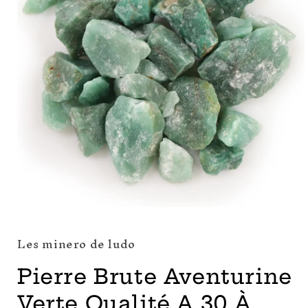
Ouvrir
le
média
Les minero de ludo
1
dans
une
Pierre Brute Aventurine
fenêtre
modale
Verte Qualité A 30 À