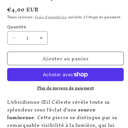
Prix
€4,00 EUR
habituel
Taxes incluses.
Frais d'expédition
calculés à l'étape de paiement.
Quantité
Réduire
Augmenter
la
la
quantité
quantité
Ajouter au panier
de
de
Pendentif
Pendentif
Cœur
Cœur
Œil
Œil
Céleste
Céleste
Plus de moyens de paiement
1,5
1,5
cm
cm
L'obsidienne Œil Céleste révèle toute sa
splendeur sous l'éclat d'une
source
lumineuse
. Cette pierre se distingue par sa
remarquable visibilité à la lumière, qui lui