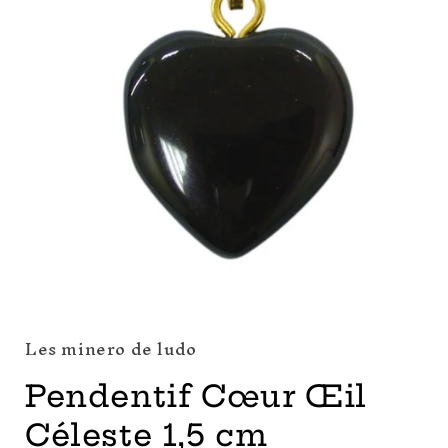
Ouvrir
le
média
Les minero de ludo
1
dans
une
Pendentif Cœur Œil
fenêtre
modale
Céleste 1,5 cm