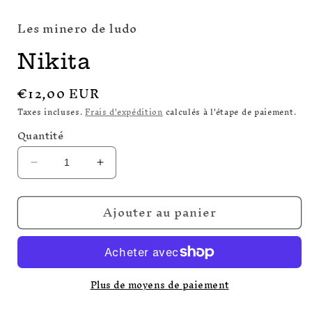
le
média
Les minero de ludo
1
dans
une
Nikita
fenêtre
modale
Prix
€12,00 EUR
habituel
Taxes incluses.
Frais d'expédition
calculés à l'étape de paiement.
Quantité
Réduire
Augmenter
la
la
quantité
quantité
Ajouter au panier
de
de
Nikita
Nikita
Plus de moyens de paiement