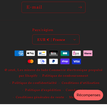
e
E-mail
Pays/région
EUR € | France
Moyens
de
paiement
© 2026,
Les minero de ludo
Commerce électronique propulsé
par Shopify
Politique de remboursement
Politique de confidentialité
Conditions d’utilisation
Politique d’expédition
Coordonnées
Conditions générales de vente
Mentions légales