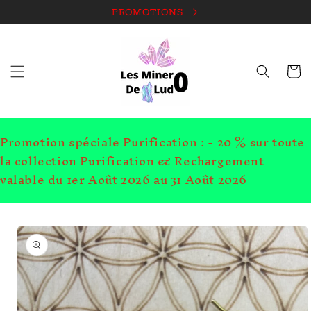
et
passer
PROMOTIONS
au
contenu
Panie
Promotion spéciale Purification : - 20 % sur toute
la collection Purification & Rechargement
valable du 1er Août 2026 au 31 Août 2026
Passer aux
informations
produits