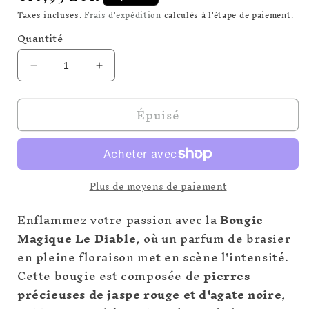
habituel
Taxes incluses.
Frais d'expédition
calculés à l'étape de paiement.
Quantité
Réduire
Augmenter
la
la
quantité
quantité
Épuisé
de
de
Le
Le
Diable
Diable
Plus de moyens de paiement
Enflammez votre passion avec la
Bougie
Magique Le Diable
, où un parfum de brasier
en pleine floraison met en scène l'intensité.
Cette bougie est composée de
pierres
précieuses de jaspe rouge et d'agate noire
,