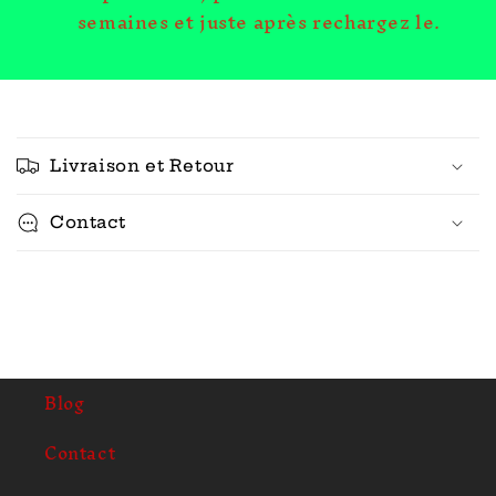
semaines et juste après rechargez le.
C
o
Livraison et Retour
n
t
Contact
e
n
u
r
é
d
Blog
u
c
Contact
t