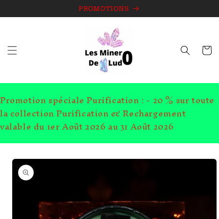
et
passer
PROMOTIONS
au
contenu
Panie
Promotion spéciale Purification : - 20 % sur toute
la collection Purification & Rechargement
valable du 1er Août 2026 au 31 Août 2026
Passer aux
informations
produits