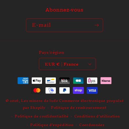
i
b
Abonnez-vous
l
e
E-mail
Pays/région
EUR € | France
Moyens
de
paiement
© 2026,
Les minero de ludo
Commerce électronique propulsé
par Shopify
Politique de remboursement
Politique de confidentialité
Conditions d’utilisation
Politique d’expédition
Coordonnées