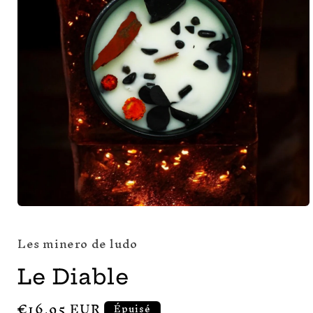
Ouvrir
le
média
Les minero de ludo
1
dans
une
Le Diable
fenêtre
modale
Prix
€16,95 EUR
Épuisé