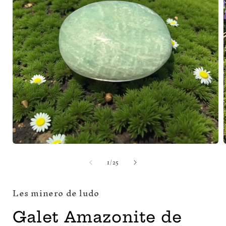
Ouvrir
O
le
l
de
1
/
25
média
1
dans
une
Les minero de ludo
fenêtre
f
modale
Galet Amazonite de