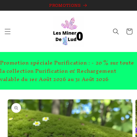
et
passer
PROMOTIONS
au
contenu
Panie
Promotion spéciale Purification : - 20 % sur toute
la collection Purification & Rechargement
valable du 1er Août 2026 au 31 Août 2026
Passer aux
informations
produits