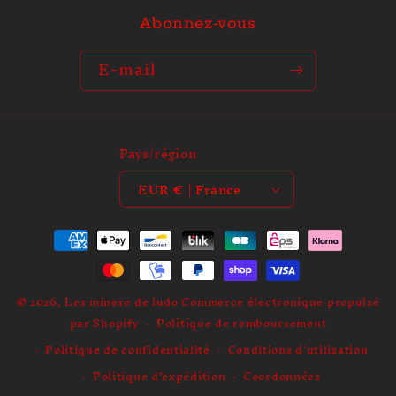
b
Abonnez-vous
l
e
E-mail
Pays/région
EUR € | France
Moyens
de
paiement
© 2026,
Les minero de ludo
Commerce électronique propulsé
par Shopify
Politique de remboursement
Politique de confidentialité
Conditions d’utilisation
Politique d’expédition
Coordonnées