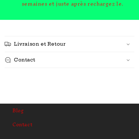
semaines et juste après rechargez le.
C
o
Livraison et Retour
n
t
Contact
e
n
u
r
é
d
Blog
u
c
Contact
t
i