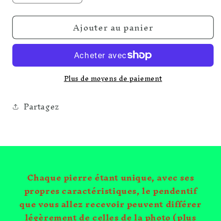
la
la
quantité
quantité
Ajouter au panier
de
de
Galet
Galet
Amazonite
Amazonite
de
de
Madagascar
Madagascar
Plus de moyens de paiement
qualité
qualité
A
A
Partagez
Chaque pierre étant unique, avec ses
propres caractéristiques, le pendentif
que vous allez recevoir peuvent différer
légèrement de celles de la photo (plus