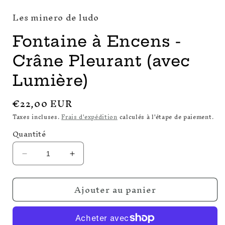
Les minero de ludo
Fontaine à Encens -
Crâne Pleurant (avec
Lumière)
Prix
€22,00 EUR
habituel
Taxes incluses.
Frais d'expédition
calculés à l'étape de paiement.
Quantité
Réduire
Augmenter
la
la
quantité
quantité
Ajouter au panier
de
de
Fontaine
Fontaine
à
à
Encens
Encens