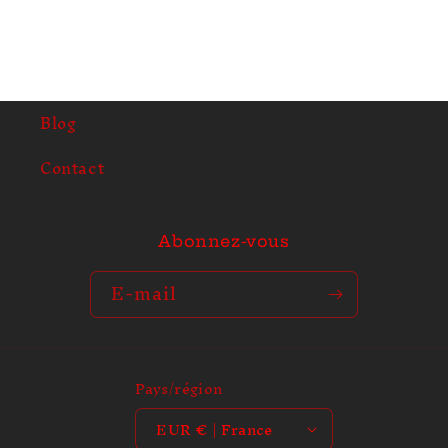
u
r
é
d
Blog
u
c
Contact
t
i
b
Abonnez-vous
l
e
E-mail
Pays/région
EUR € | France