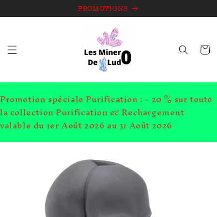
et
passer
PROMOTIONS
au
contenu
Panie
Promotion spéciale Purification : - 20 % sur toute
la collection Purification & Rechargement
valable du 1er Août 2026 au 31 Août 2026
Passer aux
informations
produits