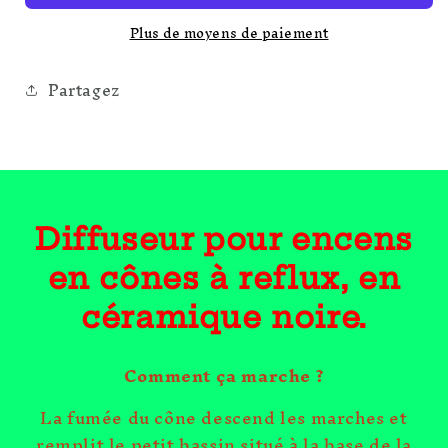
-
-
Plus de moyens de paiement
Crâne
Crâne
Pleurant
Pleurant
(avec
(avec
Partagez
Lumière)
Lumière)
Diffuseur pour encens
en cônes à reflux, en
céramique noire.
Comment ça marche ?
La fumée du cône descend les marches et
remplit le petit bassin situé à la base de la