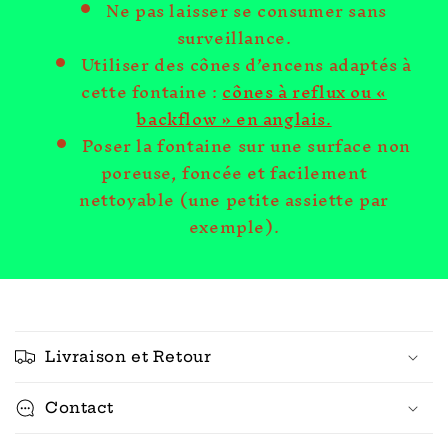
Ne pas laisser se consumer sans
surveillance.
Utiliser des cônes d’encens adaptés à
cette fontaine :
cônes à reflux ou «
backflow » en anglais.
Poser la fontaine sur une surface non
poreuse, foncée et facilement
nettoyable (une petite assiette par
exemple).
C
o
Livraison et Retour
n
t
Contact
e
n