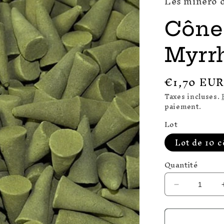
Les minero 
Cônes
Myrr
Prix
€1,70 EU
habituel
Taxes incluses.
paiement.
Lot
Lot de 10 
Quantité
Réduire
la
quantité
de