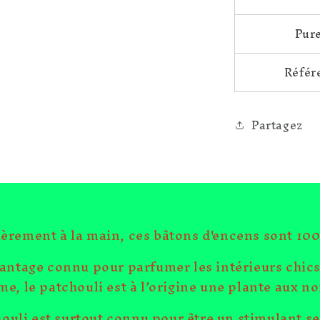
Pur
Référ
Partagez
èrement à la main, ces bâtons d'encens sont 100
antage connu pour parfumer les intérieurs chics 
e, le patchouli est à l’origine une plante aux n
ouli est surtout connu pour être un stimulant sex