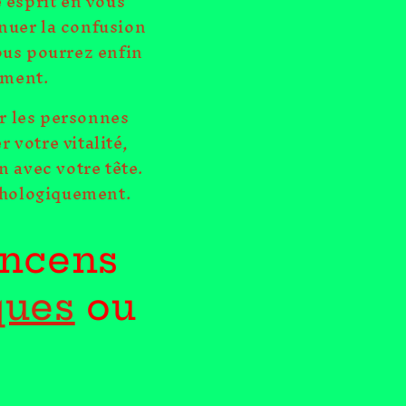
 esprit en vous
inuer la confusion
Vous pourrez enfin
lement.
ur les personnes
 votre vitalité,
n avec votre tête.
chologiquement.
encens
ques
ou