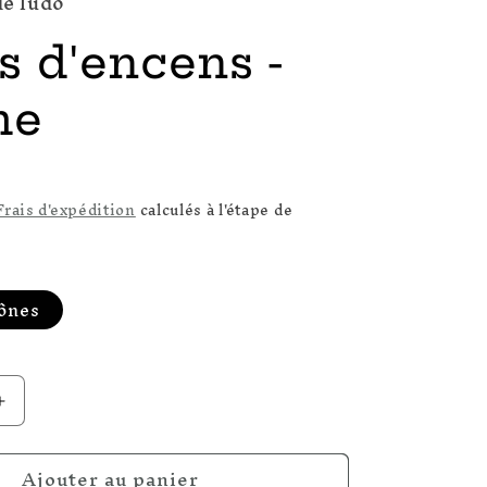
de ludo
 d'encens -
he
R
Frais d'expédition
calculés à l'étape de
cônes
Augmenter
la
quantité
Ajouter au panier
de