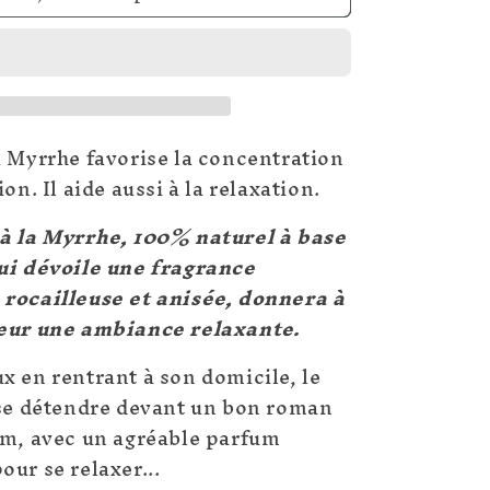
Cônes
ns
d&#39;encens
-
Myrrhe
a Myrrhe favorise la concentration
ion. Il aide aussi à la relaxation.
à la Myrrhe, 100% naturel à base
ui dévoile une fragrance
rocailleuse et anisée, donnera à
ieur une ambiance relaxante.
x en rentrant à son domicile, le
 se détendre devant un bon roman
lm, avec un agréable parfum
our se relaxer...