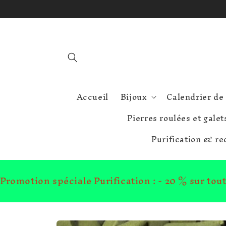
et
passer
au
contenu
Accueil
Bijoux
Calendrier de 
Pierres roulées et galet
Purification & r
Promotion spéciale Purification : - 20 % sur to
Passer aux