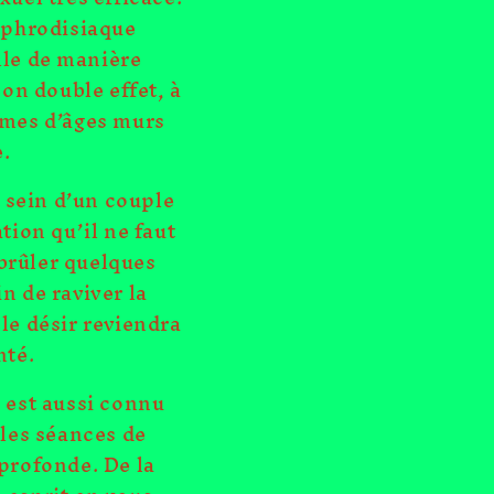
 aphrodisiaque
lle de manière
Son double effet, à
mmes d’âges murs
.
u sein d’un couple
tion qu’il ne faut
 brûler quelques
n de raviver la
 le désir reviendra
nté.
l est aussi connu
 les séances de
n profonde. De la