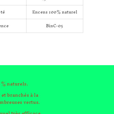
eté
Encens 100% naturel
ence
BinC-05
 % naturels.
et branchés à la
ombreuses vertus.
uel très efficace.