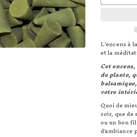
Cônes
d&#39;ence
-
Myrrhe
L’encens à l
et la méditat
Cet encens, 
de plante, q
balsamique, 
votre intér
Quoi de mieu
soir, que de
ou un bon fi
d'ambiance p