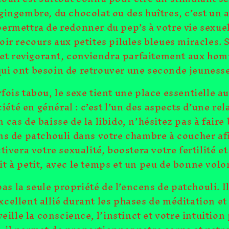
gingembre, du chocolat ou des huîtres, c’est un
permettra de redonner du pep’s à votre vie sexue
oir recours aux petites pilules bleues miracles. 
t et revigorant, conviendra parfaitement aux ho
qui ont besoin de retrouver une seconde jeunesse
fois tabou, le sexe tient une place essentielle a
iété en général : c’est l’un des aspects d’une rela
n cas de baisse de la libido, n’hésitez pas à faire
s de patchouli dans votre chambre à coucher afi
ivera votre sexualité, boostera votre fertilité et
it à petit, avec le temps et un peu de bonne volo
pas la seule propriété de l’encens de patchouli. I
xcellent allié durant les phases de méditation et
veille la conscience, l’instinct et votre intuitio