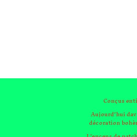
Conçus enti
Aujourd’hui dav
décoration bohèm
L’encens de patch