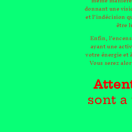
même manière, 
donnant une visio
et l’indécision q
être l
Enfin, l’encens
ayant une activ
votre énergie et 
Vous serez alo
Atten
sont a