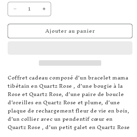
Réduire
Augmenter
la
la
quantité
quantité
Ajouter au panier
de
de
Coffret
Coffret
cadeau
cadeau
Quartz
Quartz
Rose
Rose
Coffret cadeau composé d’un bracelet mama
tibétain en Quartz Rose , d’une bougie à la
Rose et Quartz Rose, d’une paire de boucle
d’oreilles en Quartz Rose et plume, d’une
plaque de rechargement fleur de vie en bois,
d’un collier avec un pendentif cœur en
Quartz Rose , d’un petit galet en Quartz Rose