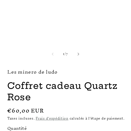
dans
une
fenêtre
modale
O
l
de
1
/
7
Les minero de ludo
f
Coffret cadeau Quartz
Rose
Prix
€60,00 EUR
habituel
Taxes incluses.
Frais d'expédition
calculés à l'étape de paiement.
Quantité