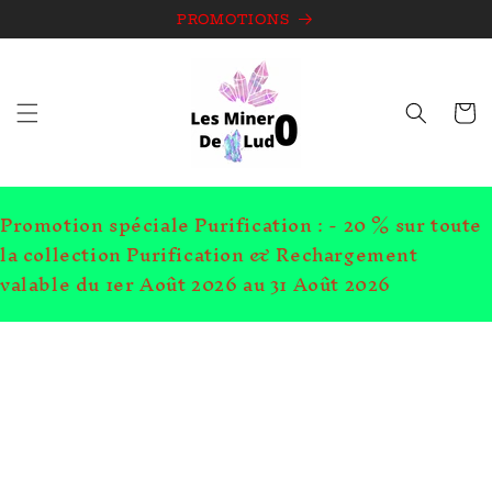
et
passer
PROMOTIONS
au
contenu
Panie
Promotion spéciale Purification : - 20 % sur toute
la collection Purification & Rechargement
valable du 1er Août 2026 au 31 Août 2026
Passer aux
informations
produits