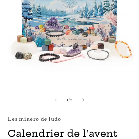
Ouvrir
O
le
l
de
1
/
2
média
1
dans
une
Les minero de ludo
fenêtre
f
modale
Calendrier de l’avent