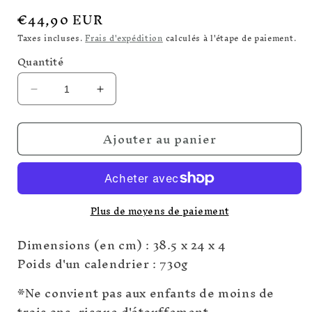
Prix
€44,90 EUR
habituel
Taxes incluses.
Frais d'expédition
calculés à l'étape de paiement.
Quantité
Réduire
Augmenter
la
la
quantité
quantité
Ajouter au panier
de
de
Calendrier
Calendrier
de
de
l’avent
l’avent
Plus de moyens de paiement
Dimensions (en cm) : 38.5 x 24 x 4
Poids d'un calendrier : 730g
*Ne convient pas aux enfants de moins de
trois ans, risque d'étouffement.