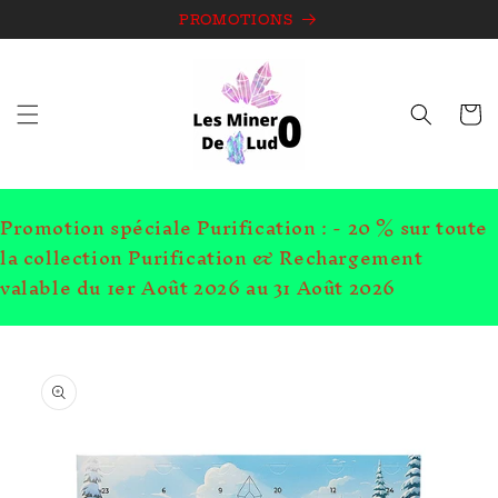
et
passer
PROMOTIONS
au
contenu
Panie
Promotion spéciale Purification : - 20 % sur toute
la collection Purification & Rechargement
valable du 1er Août 2026 au 31 Août 2026
Passer aux
informations
produits