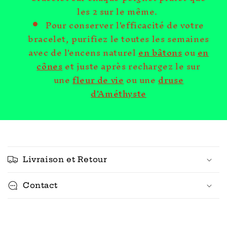
les 2 sur le même.
Pour conserver l'efficacité de votre
bracelet, purifiez le toutes les semaines
avec de l'encens naturel
en bâtons
ou
en
cônes
et juste après rechargez le sur
une
fleur de vie
ou une
druse
d'Améthyste
C
o
Livraison et Retour
n
t
Contact
e
n
u