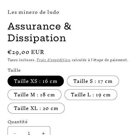
Les minero de ludo
Assurance &
Dissipation
Prix
€29,00 EUR
habituel
Taxes incluses.
Frais d'expédition
calculés à l'étape de paiement.
Taille
Taille XS : 16 cm
Taille S : 17 cm
Taille M : 18 cm
Taille L : 19 cm
Taille XL : 20 cm
Quantité