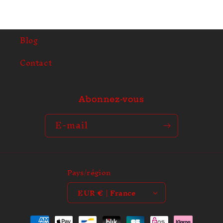
r
é
d
Blog
u
c
Contact
t
i
b
Abonnez-vous
l
e
E-mail
Pays/région
EUR € | France
Moyens