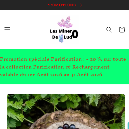
et
passer
PROMOTIONS
au
contenu
Panie
Promotion spéciale Purification : - 20 % sur toute
la collection Purification & Rechargement
valable du 1er Août 2026 au 31 Août 2026
Passer aux
informations
produits