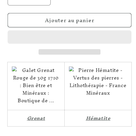
Réduire
Augmenter
la
la
quantité
quantité
Ajouter au panier
de
de
Assurance
Assurance
&amp;
&amp;
Dissipation
Dissipation
Grenat
Hématite